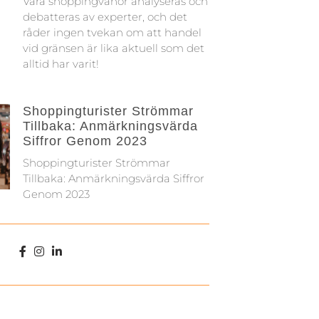
Våra shoppingvanor analyseras och
debatteras av experter, och det
råder ingen tvekan om att handel
vid gränsen är lika aktuell som det
alltid har varit!
Shoppingturister Strömmar
Tillbaka: Anmärkningsvärda
Siffror Genom 2023
Shoppingturister Strömmar
Tillbaka: Anmärkningsvärda Siffror
Genom 2023