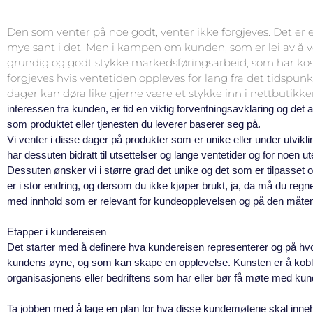
Den som venter på noe godt, venter ikke forgjeves. Det er 
mye sant i det. Men i kampen om kunden, som er lei av å ven
grundig og godt stykke markedsføringsarbeid, som har koste
forgjeves hvis ventetiden oppleves for lang fra det tidspun
dager kan døra like gjerne være et stykke inn i nettbutikk
interessen fra kunden, er tid en viktig forventningsavklaring og det
som produktet eller tjenesten du leverer baserer seg på.
Vi venter i disse dager på produkter som er unike eller under utviklin
har dessuten bidratt til utsettelser og lange ventetider og for noen ut
Dessuten ønsker vi i større grad det unike og det som er tilpasset o
er i stor endring, og dersom du ikke kjøper brukt, ja, da må du regn
med innhold som er relevant for kundeopplevelsen og på den måten
Etapper i kundereisen
Det starter med å definere hva kundereisen representerer og på hvo
kundens øyne, og som kan skape en opplevelse. Kunsten er å koble 
organisasjonens eller bedriftens som har eller bør få møte med kun
Ta jobben med å lage en plan for hva disse kundemøtene skal inneh