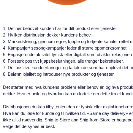
1. Definer behovet kunden har for ditt produkt eller tjeneste.
2. Hvilken distribusjon dekker kundens behov.
3. Markedsføring, gjennom egne, kjøpte og fortjente kanaler rettet
4. Kampanjer/ sesongkampanjer leder til større oppmerksomhet
5. Engasjerende aktivitet fysisk eller digitalt som utvikler relasjonen 
6. Forsterk positivt kjøpsbeslutningen, alle trenger bekreftelser.
7. Del positive kundeerfaringer og ta tak i de som har opplevd det m
8. Belønn lojalitet og introduser nye produkter og tjenester.
Det starter med hva kundens problem eller behov er, og hva produkte
dekke. Hva er unikt og hvordan kan du fortelle om dette fra et kund
Distribusjonen
du kan tilby, enten den er fysisk eller digital innebær
Hva kan du løse for kunde og til hvilken tid. «Same day delivery»
ikke alltid nødvendig. Ship-to-Store and Ship-from-Store er begrep
velge det de synes er best.