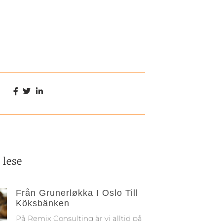
 lese
Från Grunerløkka I Oslo Till
Köksbänken
På Remix Consulting är vi alltid på