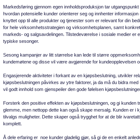
Markedsføring
gjennom egen innholdsproduksjon tar utgangspunkt i i
hvordan potensielle kunder orienterer seg og innhenter informasj
knyttet opp til alle produkter og tjenester som er relevant for din b
for hele virksomhetsstrategien og virksomhetsplanen, samt konkrete 
markeds- og salgsavdelingen. Tilstedeværelse i sosiale medier er 
typiske sesonger.
Sesong kampanjer
av litt størrelse kan lede til større oppmerksomh
kundemøtene og disse vil være avgjørende for kundeopplevelsen og 
Engasjerende aktivitete
r i forkant av en kjøpsbeslutning, utvikler r
kjøpsbeslutningen påvirkes av ytre faktorer, ja da må du bidra med 
vil godt innhold som gjenspeiler den gode følelsen kjøpsbeslutning
Forsterk den positive effekten av kjøpsbeslutningen
, og gi kunden tr
glemme, men nettopp dette kan også skape mersalg. Kunden er i kj
tilvalgs muligheter. Dette skaper også trygghet for at de blir ivareta
komplett.
Å dele erfaring
er noe kunder gladelig gjør, så gi de en enkelt anled