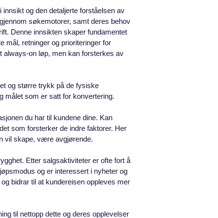
nnsikt og den detaljerte forståelsen av
on gjennom søkemotorer, samt deres behov
edrift. Denne innsikten skaper fundamentet
mål, retninger og prioriteringer for
et always-on løp, men kan forsterkes av
et og større trykk på de fysiske
målet som er satt for konvertering.
elasjonen du har til kundene dine. Kan
det som forsterker de indre faktorer. Her
en vil skape, være avgjørende.
ygghet. Etter salgsaktiviteter er ofte fort å
øpsmodus og er interessert i nyheter og
tt og bidrar til at kundereisen oppleves mer
ning til nettopp dette og deres opplevelser