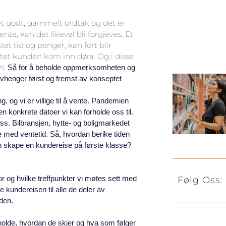
et godt, gammelt ordtak og det er
te, kan det likevel bli forgjeves. Et
t tid og penger, kan fort blir
ktet kunden kom inn døra. Og i disse
en.
Så for å beholde oppmerksomheten og
 avhenger først og fremst av konseptet
g, og vi er villige til å vente. Pandemien
en konkrete datoer vi kan forholde oss til.
ss. Bilbransjen, hytte- og boligmarkedet
e med ventetid. Så, hvordan berike tiden
 skape en kundereise på første klasse?
r og hvilke treffpunkter vi møtes sett med
Følg Oss:
kundereisen til alle de deler av
den.
olde, hvordan de skjer og hva som følger