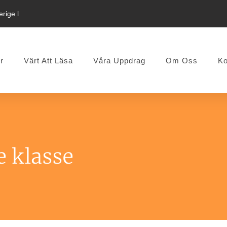
rige l
r
Värt Att Läsa
Våra Uppdrag
Om Oss
Ko
e klasse