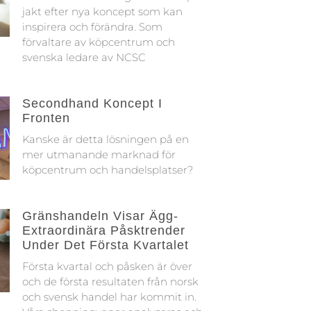
jakt efter nya koncept som kan
inspirera och förändra. Som
förvaltare av köpcentrum och
svenska ledare av NCSC
Secondhand Koncept I
Fronten
Kanske är detta lösningen på en
mer utmanande marknad för
köpcentrum och handelsplatser?
Gränshandeln Visar Ägg-
Extraordinära Påsktrender
Under Det Första Kvartalet
Första kvartal och påsken är över
och de första resultaten från norsk
och svensk handel har kommit in.