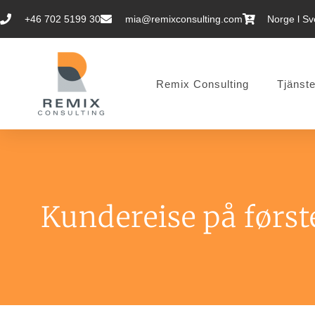
+46 702 5199 30
mia@remixconsulting.com
Norge l Sve
Remix Consulting
Tjänste
Kundereise på først