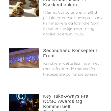
Kjøkkenbenken
I Remix Consulting er vi alltid
på jakt etter nye konsepter som
kan inspirere og forandre. Som
forvaltere av kjøpesentre og
norske ledere av NCSC
Secondhand Konsepter I
Front
Kanskje er dette løsningen i et
mer utfordrende marked for
kjøpesentre og handelsplasser?
Key Take-Aways Fra
NCSC Awards Og
Kommersiell