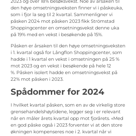
2023 og over 18% besøksvekst. Noe av årsaken til
den høye omsetningsveksten finner vi i påskeuka,
som i fjor la seg til 2 kvartal. Sammenligner vi
påsken 2024 mot påsken 2023 fikk Strömstad
Shoppingcenter en omsetningsvekst denne uka
på 19% med en vekst i besøkende på 15%.
Påsken er årsaken til den høye omsetningsveksten
i 1. kvartal også for Långflon Shoppingcenter, som
hadde i 1 kvartal en vekst i omsetningen på 25 %
mot 2023 og en vekst i besøkende på hele 12
%. Påsken isolert hadde en omsetningsvekst på
22% mot påsken i 2023.
Spådommer for 2024
I hvilket kvartal påsken, som en av de virkelig store
grensehandelshøytidene, legger seg i er relevant
når en måler årets kvartal opp mot fjorårets. «Med
en god påske også i 2023 forventer vi at den store
økningen kompenseres noe i 2. kvartal når vi