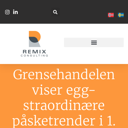
Grensehandelen
viser egg-
straordinære
påsketrender i 1.