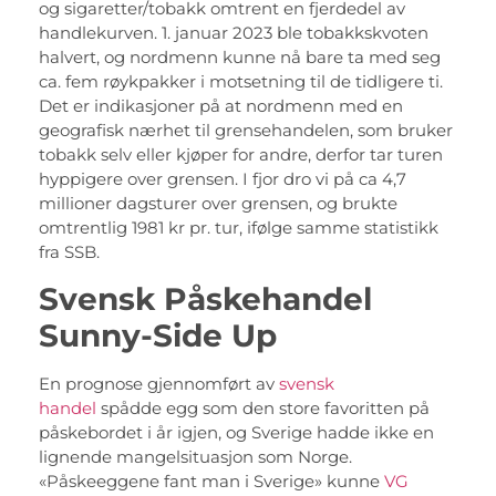
og sigaretter/tobakk omtrent en fjerdedel av
handlekurven. 1. januar 2023 ble tobakkskvoten
halvert, og nordmenn kunne nå bare ta med seg
ca. fem røykpakker i motsetning til de tidligere ti.
Det er indikasjoner på at nordmenn med en
geografisk nærhet til grensehandelen, som bruker
tobakk selv eller kjøper for andre, derfor tar turen
hyppigere over grensen. I fjor dro vi på ca 4,7
millioner dagsturer over grensen, og brukte
omtrentlig 1981 kr pr. tur, ifølge samme statistikk
fra SSB.
Svensk Påskehandel
Sunny-Side Up
En prognose gjennomført av
svensk
handel
spådde egg som den store favoritten på
påskebordet i år igjen, og Sverige hadde ikke en
lignende mangelsituasjon som Norge.
«Påskeeggene fant man i Sverige» kunne
VG