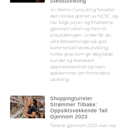
Stedsutvikling
Vi i Remix Consulting forvalter
den norske grenen av NCSC, og
har fulgt juryen og finalistene
gjennom våren og frem til
prisutdelingen. Under får du
våre betraktninger på god
kommersiell stedsutvikling,
hvilke grep som gir deg både
kunder og leietakers
oppmerksomhet og noen
spådommer om fremtidens
utvikling.
Shoppingturister
Strømmer Tilbake:
Oppsiktsvekkende Tall
Gjennom 2023
Tallene gjennom 2023 viser oss