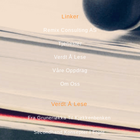
Linker
Remix Consulting AS
Tjenester
Verdt Å Lese
Våre Oppdrag
Om Oss
Verdt Å Lese
Fra Grunerløkka Til Kjøkkenbenken
Secondhand Konsepter I Front