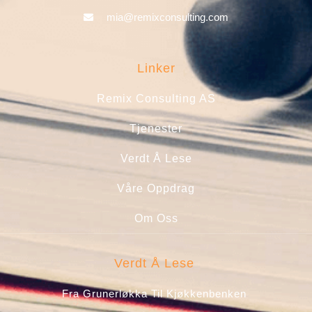
mia@remixconsulting.com
Linker
Remix Consulting AS
Tjenester
Verdt Å Lese
Våre Oppdrag
Om Oss
Verdt Å Lese
Fra Grunerløkka Til Kjøkkenbenken