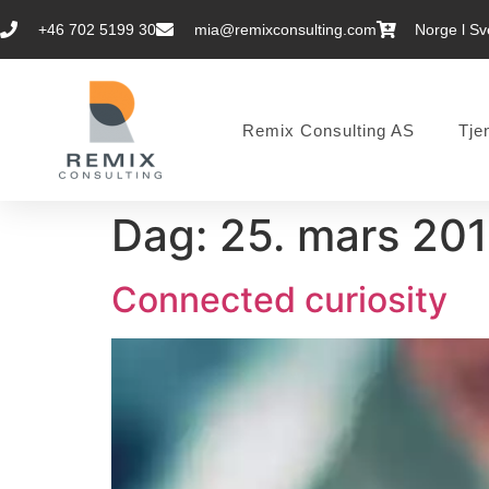
+46 702 5199 30
mia@remixconsulting.com
Norge l Sve
Remix Consulting AS
Tje
Dag:
25. mars 20
Connected curiosity