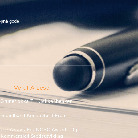
ppnå gode
Verdt Å Lese
 Grunerløkka Til Kjøkkenbenken
econdhand Konsepter I Front
Take-Aways Fra NCSC Awards Og
Kommersiell Stedsutvikling