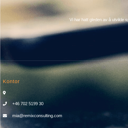
Vi har hatt gleden av å utvi
Kontor
+46 702 5199 30
mia@remixconsulting.com