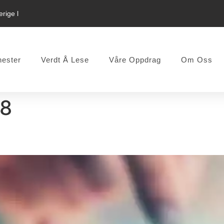
rige l
nester
Verdt Å Lese
Våre Oppdrag
Om Oss
18