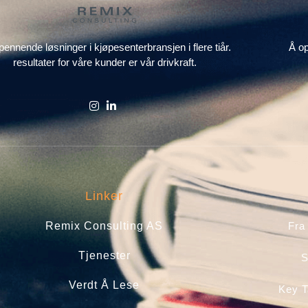
kle spennende løsninger i kjøpesenterbransjen i flere tiår. Å o
resultater for våre kunder er vår drivkraft.
Linker
Remix Consulting AS
Fra
Tjenester
S
Verdt Å Lese
Key 