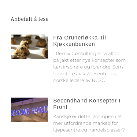
Anbefalt å lese
Fra Grunerløkka Til
Kjøkkenbenken
I Remix Consulting er vi alltid
på jakt etter nye konsepter som
kan inspirere og forandre. Som
forvaltere av kjøpesentre og
norske ledere av NCSC
Secondhand Konsepter I
Front
Kanskje er dette løsningen i et
mer utfordrende marked for
kjøpesentre og handelsplasser?