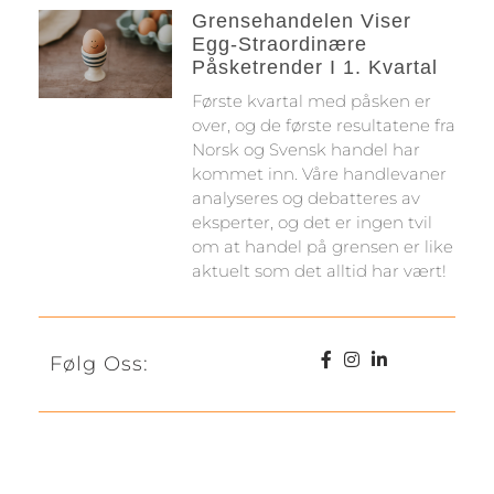
Grensehandelen Viser
Egg-Straordinære
Påsketrender I 1. Kvartal
Første kvartal med påsken er
over, og de første resultatene fra
Norsk og Svensk handel har
kommet inn. Våre handlevaner
analyseres og debatteres av
eksperter, og det er ingen tvil
om at handel på grensen er like
aktuelt som det alltid har vært!
Følg Oss: