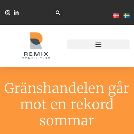
Gränshandelen går
mot en rekord
sommar