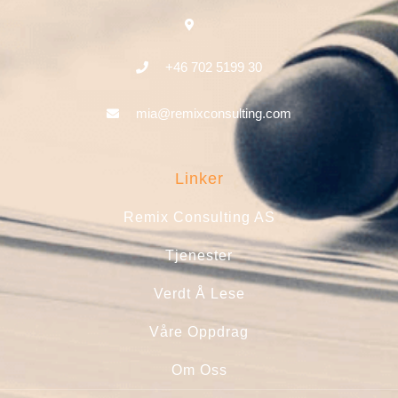
+46 702 5199 30
mia@remixconsulting.com
Linker
Remix Consulting AS
Tjenester
Verdt Å Lese
Våre Oppdrag
Om Oss