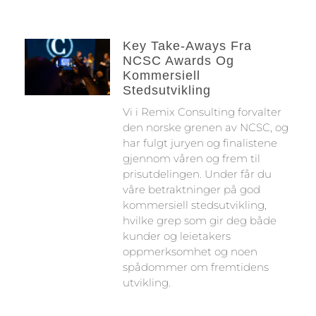
Key Take-Aways Fra
NCSC Awards Og
Kommersiell
Stedsutvikling
Vi i Remix Consulting forvalter
den norske grenen av NCSC, og
har fulgt juryen og finalistene
gjennom våren og frem til
prisutdelingen. Under får du
våre betraktninger på god
kommersiell stedsutvikling,
hvilke grep som gir deg både
kunder og leietakers
oppmerksomhet og noen
spådommer om fremtidens
utvikling.