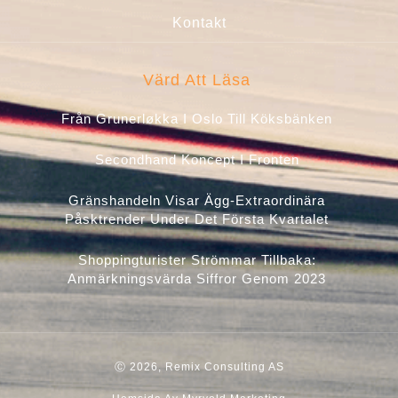
Kontakt
Värd Att Läsa
Från Grunerløkka I Oslo Till Köksbänken
Secondhand Koncept I Fronten
Gränshandeln Visar Ägg-Extraordinära
Påsktrender Under Det Första Kvartalet
Shoppingturister Strömmar Tillbaka:
Anmärkningsvärda Siffror Genom 2023
Ⓒ 2026, Remix Consulting AS