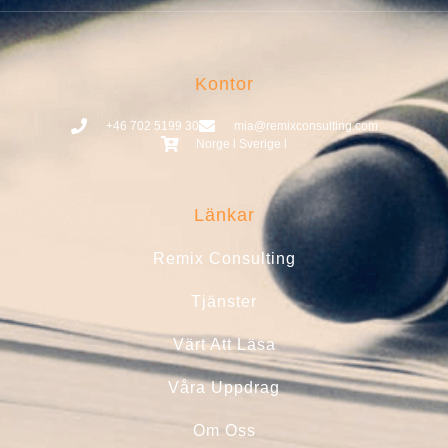
Kontor
+46 702 5199 30
mia@remixconsulting.com
Norge l Sverige l
Länkar
Remix Consulting
Tjänster
Värt Att Läsa
Våra Uppdrag
Om Oss