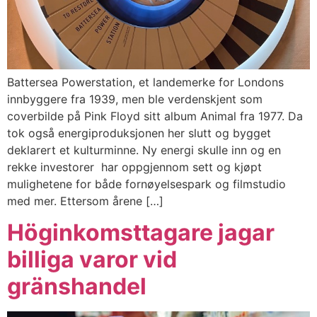
Battersea Powerstation, et landemerke for Londons
innbyggere fra 1939, men ble verdenskjent som
coverbilde på Pink Floyd sitt album Animal fra 1977. Da
tok også energiproduksjonen her slutt og bygget
deklarert et kulturminne. Ny energi skulle inn og en
rekke investorer har oppgjennom sett og kjøpt
mulighetene for både fornøyelsespark og filmstudio
med mer. Ettersom årene […]
Höginkomsttagare jagar
billiga varor vid
gränshandel