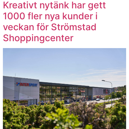
Kreativt nytänk har gett
1000 fler nya kunder i
veckan för Strömstad
Shoppingcenter